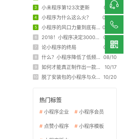
小未程序第123次更新
07/18
3
小程序为什么这么火？
08/06
4
小程序的风口力量到底有多大？
08/06
5
2018！小程序决定3000万商家业绩翻番的3个重要更新！
03/13
6
论小程序的终局
05/15
7
什么？小程序降低了低频服务类APP的使用门槛？
08/10
8
如何才能真正制作出一款质量高的小程序呢？
10/17
9
脱了安装包的小程序与众多平台相似度99%
10/20
10
热门标签
#
小程序企业
#
小程序会员
#
点赞小程序
#
小程序模板