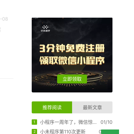
1-08
招
立即领取
推荐阅读
最新文章
小程序一周年了，微信惊现大招（独家）
01/10
1
小未程序第110次更新
04/04
2