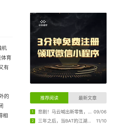
融机
是体育
又有
外的
推荐阅读
最新文章
闭
悲剧！马云喊出新零售，却让小程序入了局
09/06
1
得相
三年之后，当BAT的江湖只剩下腾讯
11/10
2