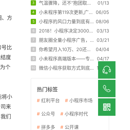
气温骤降，还不“抱团取暖”？小未程序又更新啦！！
01/13
3
小未程序第119次更新,广州点赞科技小未程序
06/05
4
圈、方
小程序的风口力量到底有多大？
08/06
5
2018！小程序决定3000万商家业绩翻番的3个重要更新！
03/13
6
朋友圈全量小程序广告，这帮人即将富甲一方
03/21
7
劳号比
你希望月入10万、20还是30万？看看他们是怎么实现的！
04/04
8
完结度
小未程序高端版本——专业版终于免费啦！
04/17
9
成为个
微信小程序获取方式到底有哪些方式？
10/09
10
。
热门标签
能将小
#
红利平台
#
小程序市场
公司来
#
公众号
#
小程序时代
，我们
#
拼多多
#
公开课